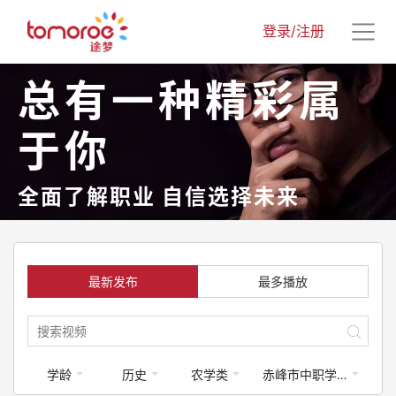
登录/注册
总有一种精彩属
于你
全面了解职业 自信选择未来
最新发布
最多播放
学龄
历史
农学类
赤峰市中职学校专业介绍